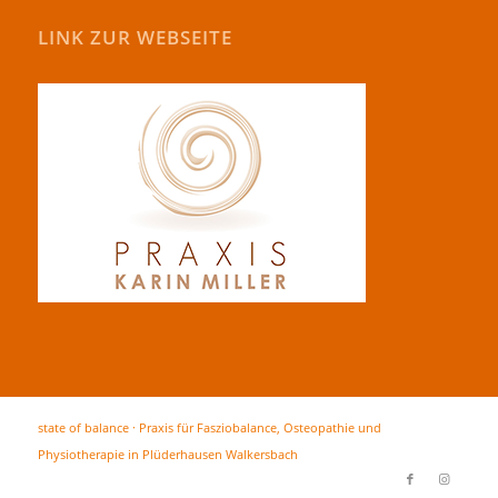
LINK ZUR WEBSEITE
state of balance · Praxis für Fasziobalance, Osteopathie und
Physiotherapie in Plüderhausen Walkersbach